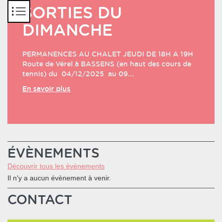
Panneau de gestion des cookies
SORTIES DU
DIMANCHE
PERMANENCES AU CHALET JEUDI DE 18H A 19H
Route de Vérel à BASSENS (en haut des cours de
tennis) du 04/12/2025 au 09...
En savoir plus
ÉVÈNEMENTS
Découvrir tous les évènements
Il n'y a aucun évènement à venir.
CONTACT